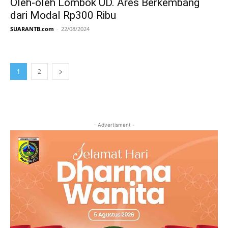
Oleh-oleh Lombok UD. Ares Berkembang
dari Modal Rp300 Ribu
SUARANTB.com
-
22/08/2024
1
2
- Advertisment -