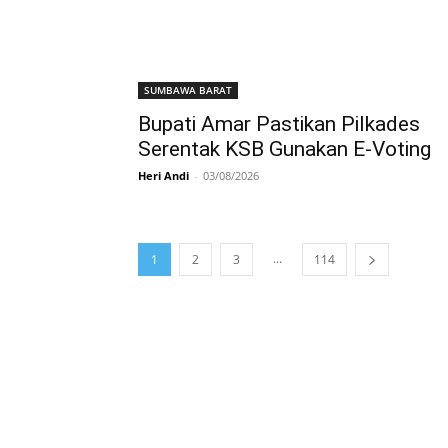
SUMBAWA BARAT
Bupati Amar Pastikan Pilkades
Serentak KSB Gunakan E-Voting
Heri Andi
-
03/08/2026
...
1
2
3
114