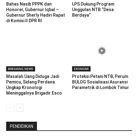
Bahas Nasib PPPK dan
LPS Dukung Program
Honorer, Gubernur Iqbal –
Unggulan NTB “Desa
Gubernur Sherly Hadiri Rapat
Berdaya”
di Komisi II DPR RI
BREAKING NEWS
EKONOMI
Masalah Uang Diduga Jadi
Proteksi Petani NTB, Perum
Pemicu, Sidang Perdana
BULOG Sosialisasi Asuransi
Ungkap Kronologi
Parametrik di Lombok Timur
Meninggalnya Brigadir Esco
PENDIDIKAN