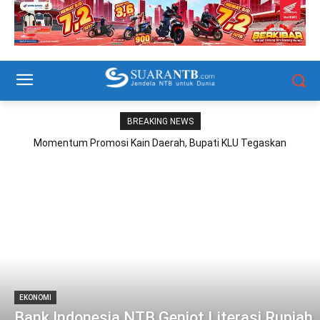
BREAKING NEWS
Momentum Promosi Kain Daerah, Bupati KLU Tegaskan
“Fashion Street” Jadi Agenda Tahunan
EKONOMI
Bank Indonesia NTB Genjot Literasi Rupiah