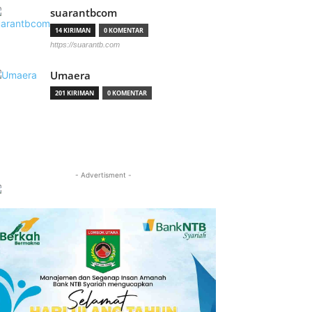
suarantbcom
14 KIRIMAN
0 KOMENTAR
https://suarantb.com
Umaera
201 KIRIMAN
0 KOMENTAR
- Advertisment -