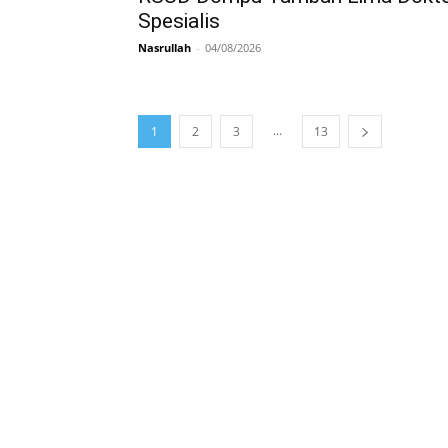
Spesialis
Nasrullah
-
04/08/2026
...
1
2
3
13