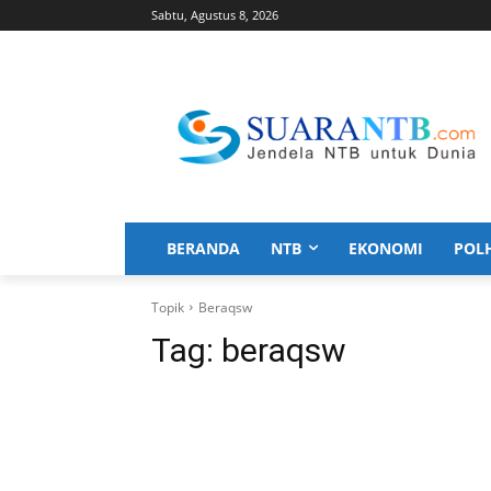
Sabtu, Agustus 8, 2026
BERANDA
NTB
EKONOMI
POL
Topik
Beraqsw
Tag:
beraqsw