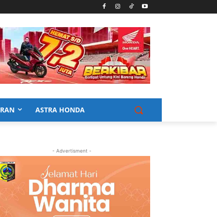
URAN
ASTRA HONDA
- Advertisment -