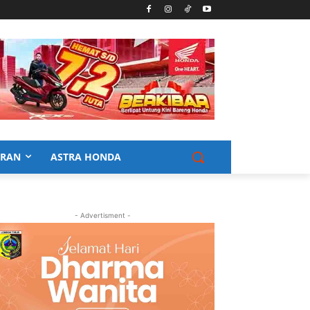
URAN
ASTRA HONDA
- Advertisment -