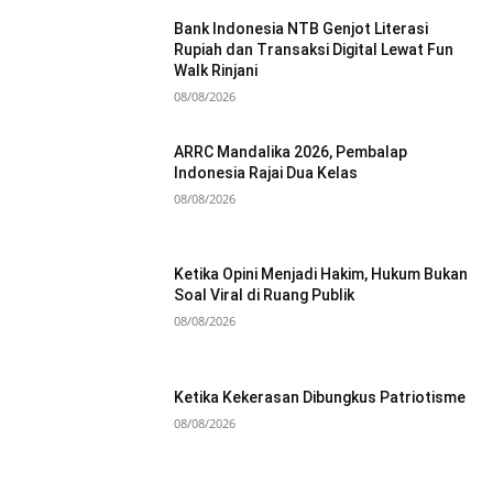
Bank Indonesia NTB Genjot Literasi
Rupiah dan Transaksi Digital Lewat Fun
Walk Rinjani
08/08/2026
ARRC Mandalika 2026, Pembalap
Indonesia Rajai Dua Kelas
08/08/2026
Ketika Opini Menjadi Hakim, Hukum Bukan
Soal Viral di Ruang Publik
08/08/2026
Ketika Kekerasan Dibungkus Patriotisme
08/08/2026