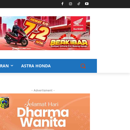
URAN
ASTRA HONDA
- Advertisment -