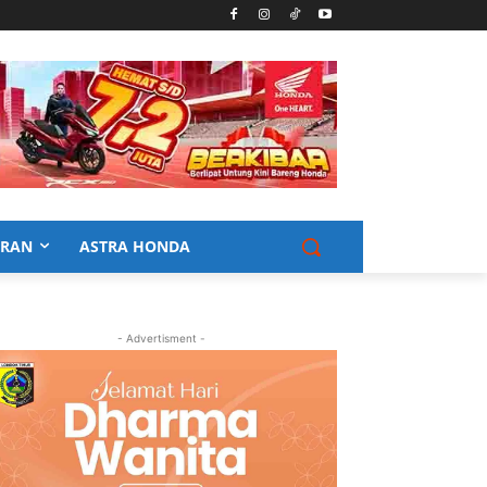
URAN
ASTRA HONDA
- Advertisment -