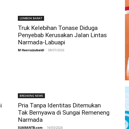
LOMBOK BARAT
Truk Kelebihan Tonase Diduga
Penyebab Kerusakan Jalan Lintas
Narmada-Labuapi
M Haeruzzubaidi
-
08/07/2026
BREAKING NEWS
i
Pria Tanpa Identitas Ditemukan
Tak Bernyawa di Sungai Remeneng
Narmada
SUARANTB.com
-
16/03/2026