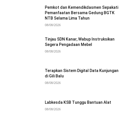
Pemkot dan Kemendikdasmen Sepakati
Pemanfaatan Bersama Gedung BGTK
NTB Selama Lima Tahun
08/08/2026
Tinjau SDN Kanar, Wabup Instruksikan
Segera Pengadaan Mebel
08/08/2026
Terapkan Sistem Digital Data Kunjungan
di Gili Balu
08/08/2026
Labkesda KSB Tunggu Bantuan Alat
08/08/2026