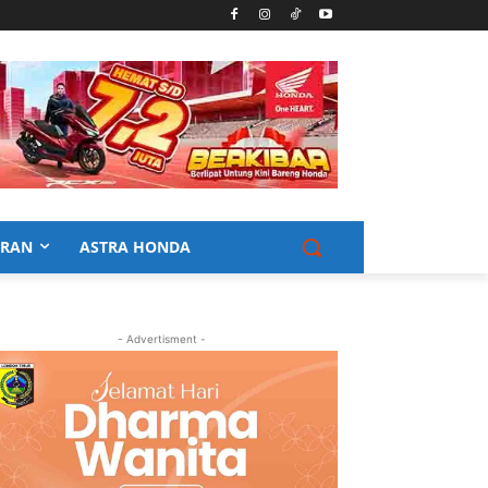
URAN
ASTRA HONDA
- Advertisment -