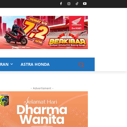
URAN
ASTRA HONDA
- Advertisment -