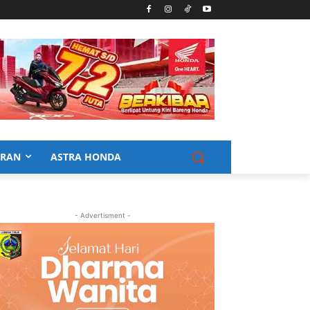
URAN
ASTRA HONDA
- Advertisment -