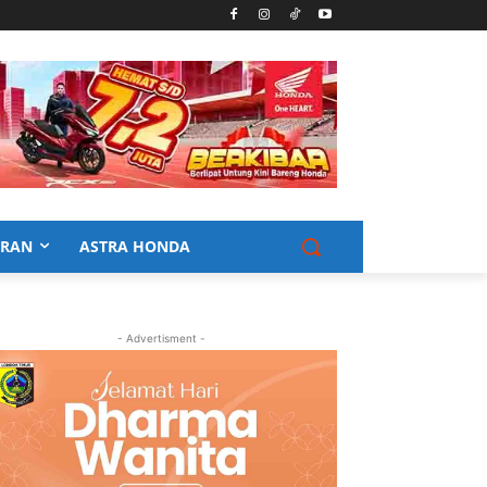
URAN
ASTRA HONDA
- Advertisment -