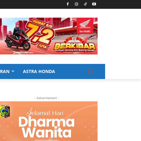
URAN
ASTRA HONDA
- Advertisment -