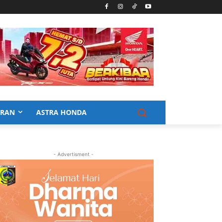
URAN
ASTRA HONDA
- Advertisment -