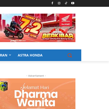
URAN
ASTRA HONDA
- Advertisment -