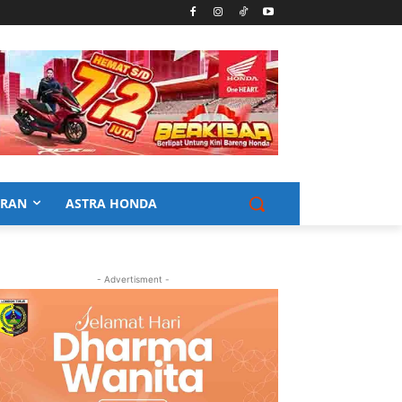
URAN
ASTRA HONDA
- Advertisment -