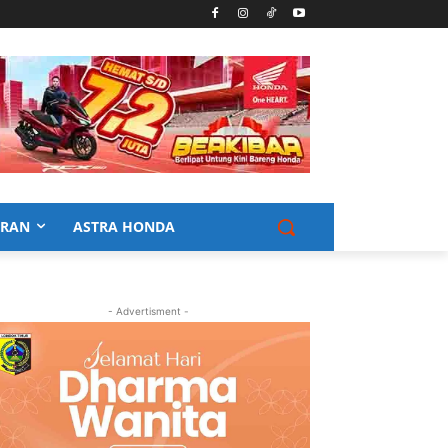
URAN
ASTRA HONDA
- Advertisment -