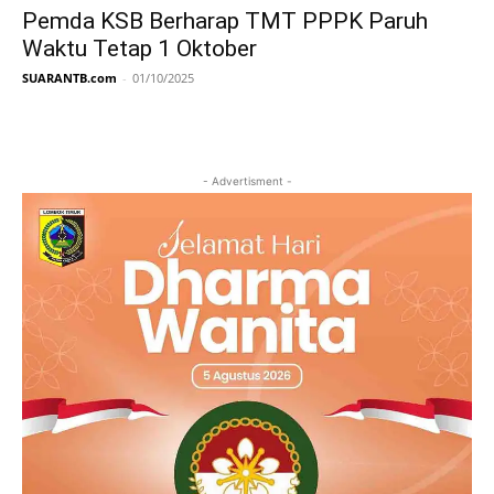
Pemda KSB Berharap TMT PPPK Paruh
Waktu Tetap 1 Oktober
SUARANTB.com
-
01/10/2025
- Advertisment -