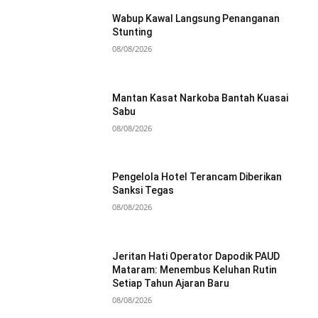
Wabup Kawal Langsung Penanganan
Stunting
08/08/2026
Mantan Kasat Narkoba Bantah Kuasai
Sabu
08/08/2026
Pengelola Hotel Terancam Diberikan
Sanksi Tegas
08/08/2026
Jeritan Hati Operator Dapodik PAUD
Mataram: Menembus Keluhan Rutin
Setiap Tahun Ajaran Baru
08/08/2026