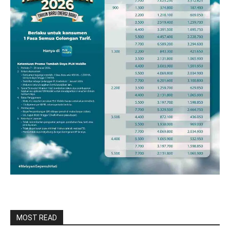
MOST READ