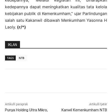
kedepannya, “Melalui kegiatan ini, diharapkan
kedepannya dapat meningkatkan kualitas tata kelola
kebijakan publik di Kemenkumham,” ujar Parlindungan
salah satu Kakanwil dibawah Menkumham Yasonna H
Laoly.
(r/*)
IKLAN
TAGS
NTB
Artikulli paraprak
Artikulli tjetër
Punya Holding Ultra Mikro,
Kanwil Kemenkumham NTB