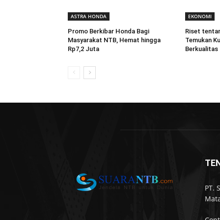
ASTRA HONDA
EKONOMI
Promo Berkibar Honda Bagi
Riset tenta
Masyarakat NTB, Hemat hingga
Temukan Ku
Rp7,2 Juta
Berkualitas
TE
PT. 
Mata
Cont