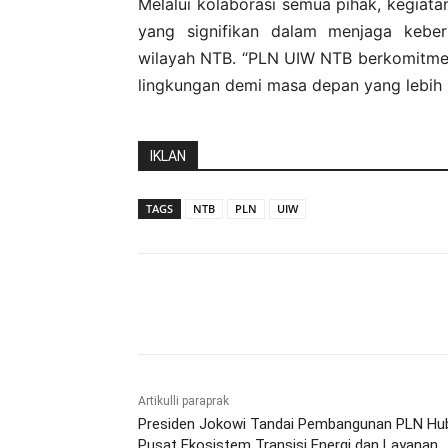
Melalui kolaborasi semua pihak, kegiat
yang signifikan dalam menjaga kebers
wilayah NTB. “PLN UIW NTB berkomitme
lingkungan demi masa depan yang lebih h
IKLAN
TAGS
NTB
PLN
UIW
Bagikan
Artikulli paraprak
Presiden Jokowi Tandai Pembangunan PLN Hu
Pusat Ekosistem Transisi Energi dan Layanan