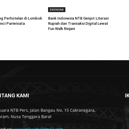
EKONOMI
ng Perhotelan di Lombok
Bank Indonesia NTB Genjot Literasi
nci Pariwisata
Rupiah dan Transaksi Digital Lewat
Fun Walk Rinjani
NTANG KAMI
I
Suara NTB Pers, Jalan Bangau No. 15 Cakranegara,
ram, Nusa Tenggara Barat
act us:
suarantbcom@gmail.com