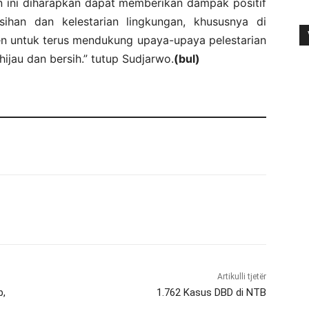
an ini diharapkan dapat memberikan dampak positif
ihan dan kelestarian lingkungan, khususnya di
n untuk terus mendukung upaya-upaya pelestarian
ijau dan bersih.” tutup Sudjarwo.
(bul)
Artikulli tjetër
b,
1.762 Kasus DBD di NTB