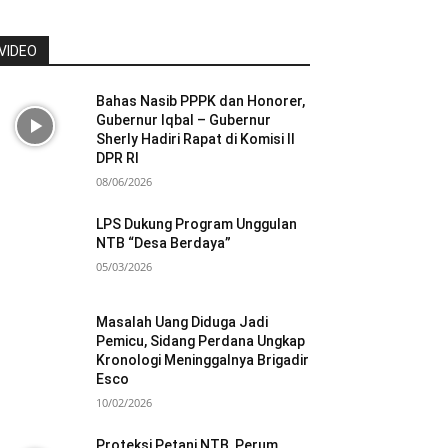
VIDEO
Bahas Nasib PPPK dan Honorer,
Gubernur Iqbal – Gubernur
Sherly Hadiri Rapat di Komisi II
DPR RI
08/06/2026
LPS Dukung Program Unggulan
NTB “Desa Berdaya”
05/03/2026
Masalah Uang Diduga Jadi
Pemicu, Sidang Perdana Ungkap
Kronologi Meninggalnya Brigadir
Esco
10/02/2026
Proteksi Petani NTB, Perum