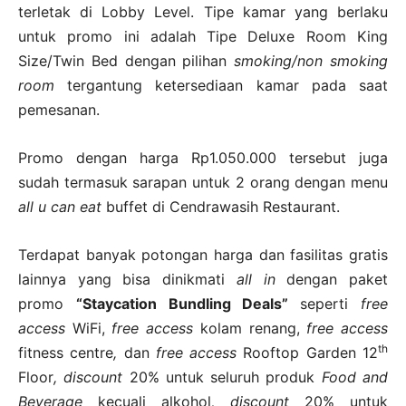
terletak di Lobby Level. Tipe kamar yang berlaku
untuk promo ini adalah Tipe Deluxe Room King
Size/Twin Bed dengan pilihan
smoking/non smoking
room
tergantung ketersediaan kamar pada saat
pemesanan.
Promo dengan harga Rp1.050.000 tersebut juga
sudah termasuk sarapan untuk 2 orang dengan menu
all u can eat
buffet di Cendrawasih Restaurant.
Terdapat banyak potongan harga dan fasilitas gratis
lainnya yang bisa dinikmati
all in
dengan paket
promo
“Staycation Bundling Deals”
seperti
free
access
WiFi,
free access
kolam renang,
free access
th
fitness centre
,
dan
free access
Rooftop Garden 12
Floor
, discount
20% untuk seluruh produk
Food and
Beverage
kecuali alkohol
, discount
20% untuk