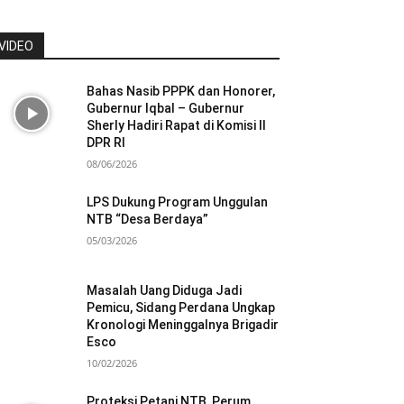
VIDEO
Bahas Nasib PPPK dan Honorer,
Gubernur Iqbal – Gubernur
Sherly Hadiri Rapat di Komisi II
DPR RI
08/06/2026
LPS Dukung Program Unggulan
NTB “Desa Berdaya”
05/03/2026
Masalah Uang Diduga Jadi
Pemicu, Sidang Perdana Ungkap
Kronologi Meninggalnya Brigadir
Esco
10/02/2026
Proteksi Petani NTB, Perum