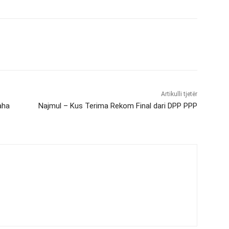
Artikulli tjetër
aha
Najmul – Kus Terima Rekom Final dari DPP PPP