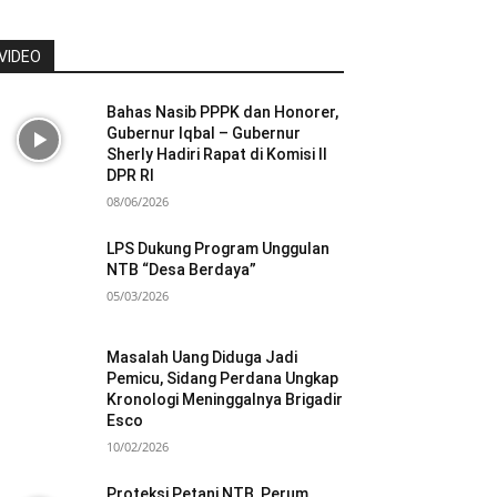
VIDEO
Bahas Nasib PPPK dan Honorer,
Gubernur Iqbal – Gubernur
Sherly Hadiri Rapat di Komisi II
DPR RI
08/06/2026
LPS Dukung Program Unggulan
NTB “Desa Berdaya”
05/03/2026
Masalah Uang Diduga Jadi
Pemicu, Sidang Perdana Ungkap
Kronologi Meninggalnya Brigadir
Esco
10/02/2026
Proteksi Petani NTB, Perum