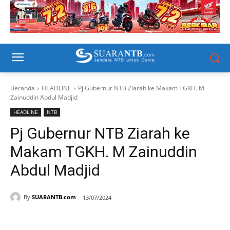
Beranda
HEADLINE
Pj Gubernur NTB Ziarah ke Makam TGKH. M
Zainuddin Abdul Madjid
HEADLINE
NTB
Pj Gubernur NTB Ziarah ke
Makam TGKH. M Zainuddin
Abdul Madjid
By
SUARANTB.com
13/07/2024