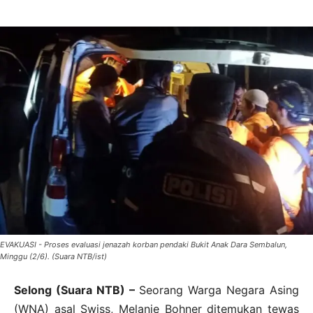
EVAKUASI - Proses evaluasi jenazah korban pendaki Bukit Anak Dara Sembalun,
Minggu (2/6). (Suara NTB/ist)
Selong (Suara NTB) –
Seorang Warga Negara Asing
(WNA) asal Swiss, Melanie Bohner ditemukan tewas