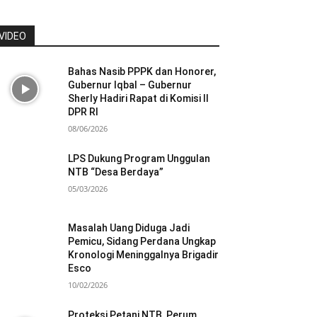
VIDEO
Bahas Nasib PPPK dan Honorer,
Gubernur Iqbal – Gubernur
Sherly Hadiri Rapat di Komisi II
DPR RI
08/06/2026
LPS Dukung Program Unggulan
NTB “Desa Berdaya”
05/03/2026
Masalah Uang Diduga Jadi
Pemicu, Sidang Perdana Ungkap
Kronologi Meninggalnya Brigadir
Esco
10/02/2026
Proteksi Petani NTB, Perum