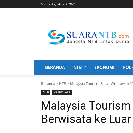
Sabtu, Agustus 8, 2026
BERANDA
NTB
EKONOMI
POL
Beranda
NTB
Malaysia Tourism Sasar Wisatawan NT
NTB
PARIWISATA
Malaysia Tourism
Berwisata ke Luar