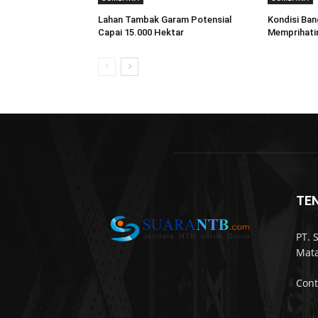
Lahan Tambak Garam Potensial
Kondisi Ba
Capai 15.000 Hektar
Memprihati
TE
PT. 
Mata
Cont