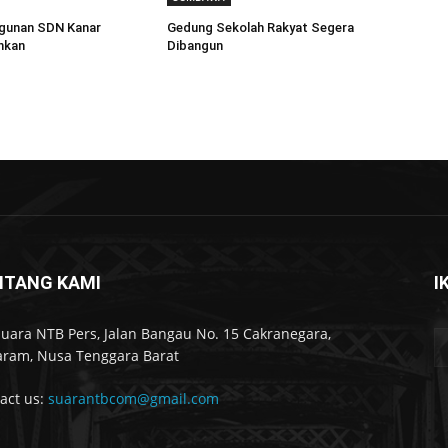
ngunan SDN Kanar
Gedung Sekolah Rakyat Segera
nkan
Dibangun
NTANG KAMI
I
Suara NTB Pers, Jalan Bangau No. 15 Cakranegara,
ram, Nusa Tenggara Barat
act us:
suarantbcom@gmail.com