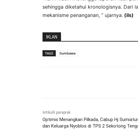
sehingga diketahui kronologisnya. Dari l
mekanisme penanganan, ” ujarnya.
(ils)
IKLAN
TAGS
Sumbawa
Bagikan
Artikulli paraprak
Optimis Menangkan Pilkada, Cabup Hj Sumiatu
dan Keluarga Nyoblos di TPS 2 Sekotong Teng