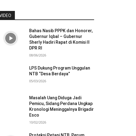
VIDEO
Bahas Nasib PPPK dan Honorer,
Gubernur Iqbal – Gubernur
Sherly Hadiri Rapat di Komisi II
DPR RI
08/06/2026
LPS Dukung Program Unggulan
NTB “Desa Berdaya”
05/03/2026
Masalah Uang Diduga Jadi
Pemicu, Sidang Perdana Ungkap
Kronologi Meninggalnya Brigadir
Esco
10/02/2026
Proteksi Petani NTB, Perum