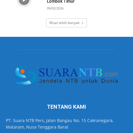
Lombok Timur
09/02/2026
Muat lebih banyak
TENTANG KAMI
PT. Suara NTB Pers, Jalan Bangau No. 15 Cakranegara,
Mataram, Nusa Tenggara Barat