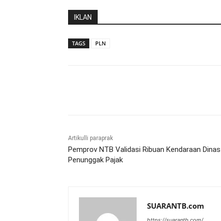
IKLAN
TAGS
PLN
Bagikan
Artikulli paraprak
Pemprov NTB Validasi Ribuan Kendaraan Dinas
Penunggak Pajak
SUARANTB.com
https://suarantb.com/