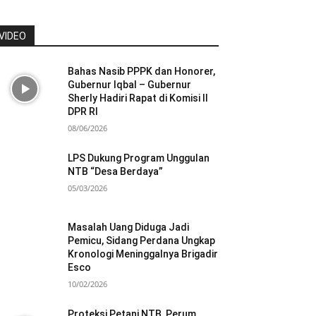
VIDEO
Bahas Nasib PPPK dan Honorer,
Gubernur Iqbal – Gubernur
Sherly Hadiri Rapat di Komisi II
DPR RI
08/06/2026
LPS Dukung Program Unggulan
NTB “Desa Berdaya”
05/03/2026
Masalah Uang Diduga Jadi
Pemicu, Sidang Perdana Ungkap
Kronologi Meninggalnya Brigadir
Esco
10/02/2026
Proteksi Petani NTB, Perum