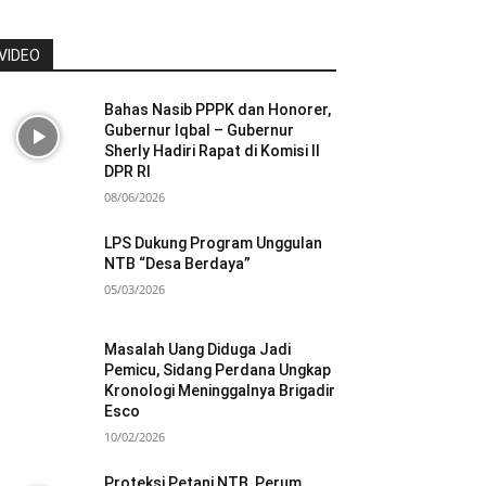
VIDEO
Bahas Nasib PPPK dan Honorer,
Gubernur Iqbal – Gubernur
Sherly Hadiri Rapat di Komisi II
DPR RI
08/06/2026
LPS Dukung Program Unggulan
NTB “Desa Berdaya”
05/03/2026
Masalah Uang Diduga Jadi
Pemicu, Sidang Perdana Ungkap
Kronologi Meninggalnya Brigadir
Esco
10/02/2026
Proteksi Petani NTB, Perum