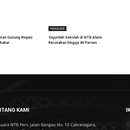
HEADLINE
tan Gunung Rinjani
Sejumlah Sekolah di NTB Alami
rbakar
Kerusakan hingga 40 Persen
NTANG KAMI
I
Suara NTB Pers, Jalan Bangau No. 15 Cakranegara,