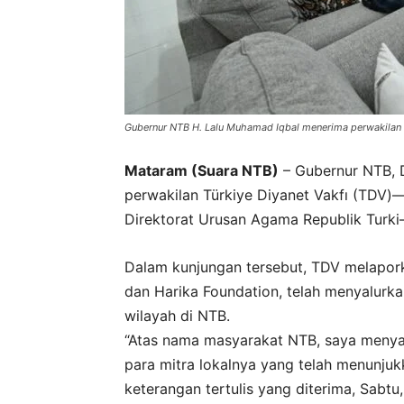
Gubernur NTB H. Lalu Muhamad Iqbal menerima perwakilan T
Mataram (Suara NTB)
– Gubernur NTB, D
perwakilan Türkiye Diyanet Vakfı (TDV)—o
Direktorat Urusan Agama Republik Turki
Dalam kunjungan tersebut, TDV melapork
dan Harika Foundation, telah menyalurka
wilayah di NTB.
“Atas nama masyarakat NTB, saya menyam
para mitra lokalnya yang telah menunjukk
keterangan tertulis yang diterima, Sabtu,