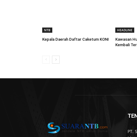
NTB
HEADLINE
Kepala Daerah Daftar Caketum KONI
Kawasan Hu
Kembali Te
TE
PT. 