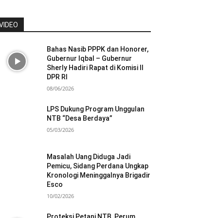
VIDEO
Bahas Nasib PPPK dan Honorer,
Gubernur Iqbal – Gubernur
Sherly Hadiri Rapat di Komisi II
DPR RI
08/06/2026
LPS Dukung Program Unggulan
NTB “Desa Berdaya”
05/03/2026
Masalah Uang Diduga Jadi
Pemicu, Sidang Perdana Ungkap
Kronologi Meninggalnya Brigadir
Esco
10/02/2026
Proteksi Petani NTB, Perum