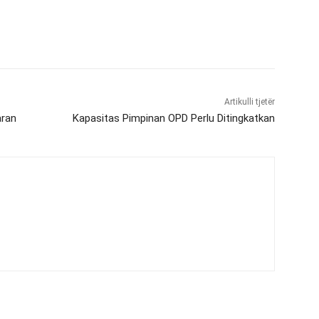
Artikulli tjetër
aran
Kapasitas Pimpinan OPD Perlu Ditingkatkan