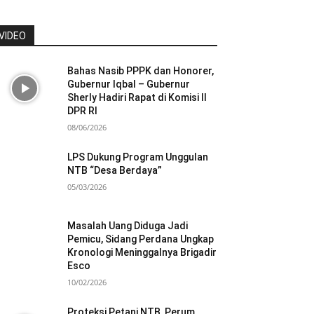
VIDEO
Bahas Nasib PPPK dan Honorer,
Gubernur Iqbal – Gubernur
Sherly Hadiri Rapat di Komisi II
DPR RI
08/06/2026
LPS Dukung Program Unggulan
NTB “Desa Berdaya”
05/03/2026
Masalah Uang Diduga Jadi
Pemicu, Sidang Perdana Ungkap
Kronologi Meninggalnya Brigadir
Esco
10/02/2026
Proteksi Petani NTB, Perum