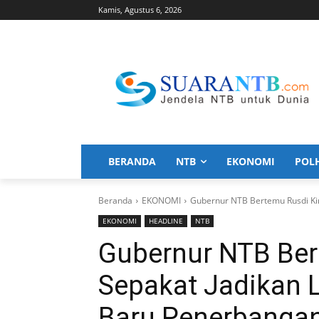
Kamis, Agustus 6, 2026
BERANDA
NTB
EKONOMI
POL
Beranda
EKONOMI
Gubernur NTB Bertemu Rusdi Kir
EKONOMI
HEADLINE
NTB
Gubernur NTB Ber
Sepakat Jadikan 
Baru Penerbangan