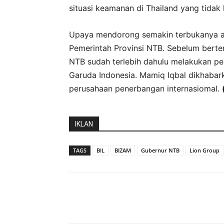
situasi keamanan di Thailand yang tidak 
Upaya mendorong semakin terbukanya ak
Pemerintah Provinsi NTB. Sebelum berte
NTB sudah terlebih dahulu melakukan per
Garuda Indonesia. Mamiq Iqbal dikhaba
perusahaan penerbangan internasiomal.
IKLAN
TAGS
BIL
BIZAM
Gubernur NTB
Lion Group
Bagikan