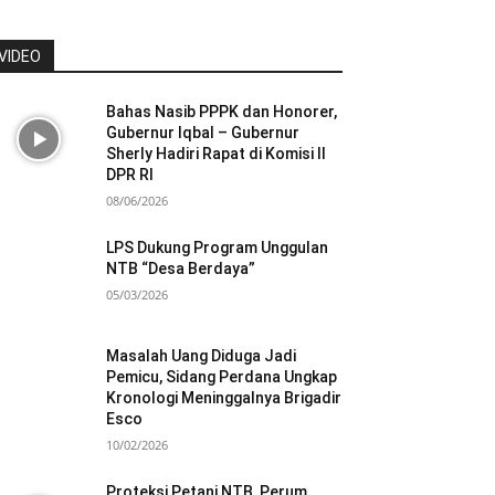
VIDEO
Bahas Nasib PPPK dan Honorer,
Gubernur Iqbal – Gubernur
Sherly Hadiri Rapat di Komisi II
DPR RI
08/06/2026
LPS Dukung Program Unggulan
NTB “Desa Berdaya”
05/03/2026
Masalah Uang Diduga Jadi
Pemicu, Sidang Perdana Ungkap
Kronologi Meninggalnya Brigadir
Esco
10/02/2026
Proteksi Petani NTB, Perum