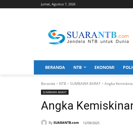
Jumat, Agustus 7, 2026
BERANDA
NTB
EKONOMI
POL
Beranda
NTB
SUMBAWA BARAT
Angka Kemiskina
SUMBAWA BARAT
Angka Kemiskina
By
SUARANTB.com
12/09/2025