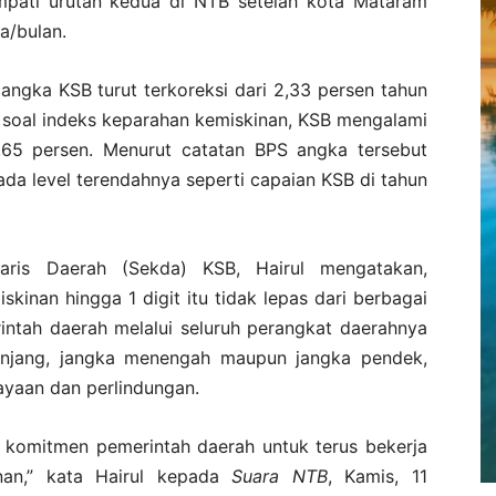
empati urutan kedua di NTB setelah kota Mataram
a/bulan.
angka KSB turut terkoreksi dari 2,33 persen tahun
 soal indeks keparahan kemiskinan, KSB mengalami
,65 persen. Menurut catatan BPS angka tersebut
da level terendahnya seperti capaian KSB di tahun
taris Daerah (Sekda) KSB, Hairul mengatakan,
inan hingga 1 digit itu tidak lepas dari berbagai
intah daerah melalui seluruh perangkat daerahnya
panjang, jangka menengah maupun jangka pendek,
yaan dan perlindungan.
n komitmen pemerintah daerah untuk terus bekerja
an,” kata Hairul kepada
Suara NTB
, Kamis, 11