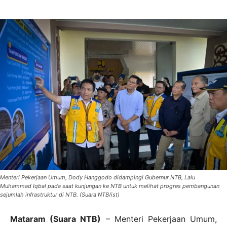
Menteri Pekerjaan Umum, Dody Hanggodo didampingi Gubernur NTB, Lalu
Muhammad Iqbal pada saat kunjungan ke NTB untuk melihat progres pembangunan
sejumlah infrastruktur di NTB. (Suara NTB/ist)
Mataram (Suara NTB)
– Menteri Pekerjaan Umum,