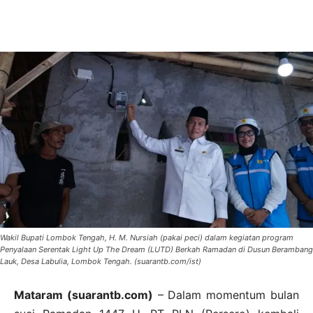
Wakil Bupati Lombok Tengah, H. M. Nursiah (pakai peci) dalam kegiatan program
Penyalaan Serentak Light Up The Dream (LUTD) Berkah Ramadan di Dusun Berambang
Lauk, Desa Labulia, Lombok Tengah. (suarantb.com/ist)
Mataram (suarantb.com)
– Dalam momentum bulan