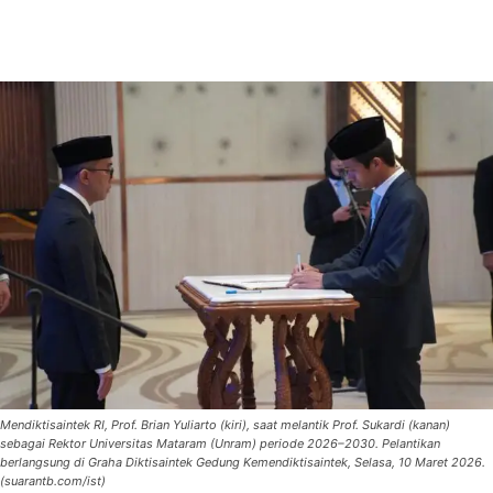
Mendiktisaintek RI, Prof. Brian Yuliarto (kiri), saat melantik Prof. Sukardi (kanan)
sebagai Rektor Universitas Mataram (Unram) periode 2026–2030. Pelantikan
berlangsung di Graha Diktisaintek Gedung Kemendiktisaintek, Selasa, 10 Maret 2026.
(suarantb.com/ist)