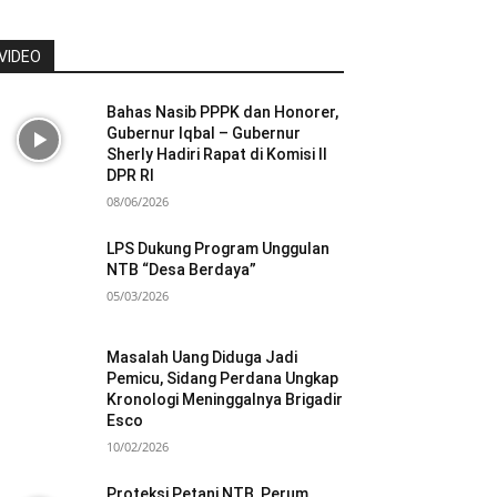
VIDEO
Bahas Nasib PPPK dan Honorer,
Gubernur Iqbal – Gubernur
Sherly Hadiri Rapat di Komisi II
DPR RI
08/06/2026
LPS Dukung Program Unggulan
NTB “Desa Berdaya”
05/03/2026
Masalah Uang Diduga Jadi
Pemicu, Sidang Perdana Ungkap
Kronologi Meninggalnya Brigadir
Esco
10/02/2026
Proteksi Petani NTB, Perum