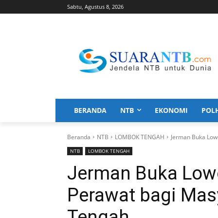
Sabtu, Agustus 8, 2026
BERANDA
NTB
EKONOMI
POL
Beranda
NTB
LOMBOK TENGAH
Jerman Buka Low
NTB
LOMBOK TENGAH
Jerman Buka Low
Perawat bagi Ma
Tengah