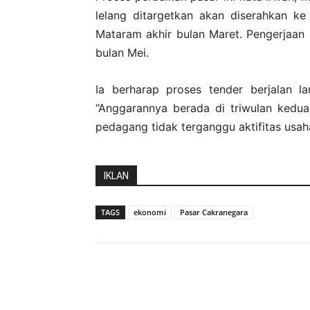
lelang ditargetkan akan diserahkan k
Mataram akhir bulan Maret. Pengerjaan a
bulan Mei.
Ia berharap proses tender berjalan l
“Anggarannya berada di triwulan kedua
pedagang tidak terganggu aktifitas usaha
IKLAN
TAGS
ekonomi
Pasar Cakranegara
Bagikan