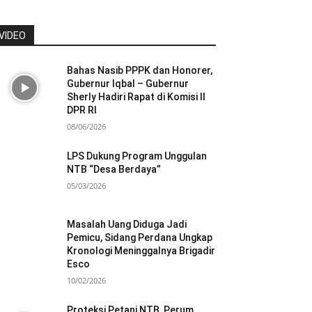
VIDEO
Bahas Nasib PPPK dan Honorer,
Gubernur Iqbal – Gubernur
Sherly Hadiri Rapat di Komisi II
DPR RI
08/06/2026
LPS Dukung Program Unggulan
NTB “Desa Berdaya”
05/03/2026
Masalah Uang Diduga Jadi
Pemicu, Sidang Perdana Ungkap
Kronologi Meninggalnya Brigadir
Esco
10/02/2026
Proteksi Petani NTB, Perum