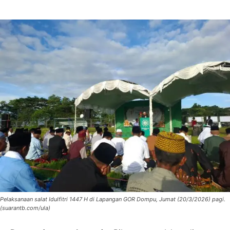
Pelaksanaan salat Idulfitri 1447 H di Lapangan GOR Dompu, Jumat (20/3/2026) pagi.
(suarantb.com/ula)