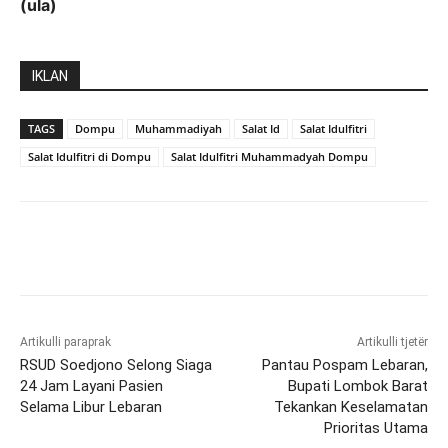
(ula)
IKLAN
TAGS
Dompu
Muhammadiyah
Salat Id
Salat Idulfitri
Salat Idulfitri di Dompu
Salat Idulfitri Muhammadyah Dompu
Artikulli paraprak
Artikulli tjetër
RSUD Soedjono Selong Siaga
Pantau Pospam Lebaran,
24 Jam Layani Pasien
Bupati Lombok Barat
Selama Libur Lebaran
Tekankan Keselamatan
Prioritas Utama