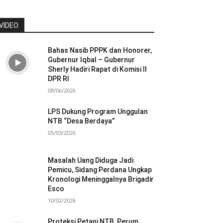
VIDEO
Bahas Nasib PPPK dan Honorer,
Gubernur Iqbal – Gubernur
Sherly Hadiri Rapat di Komisi II
DPR RI
08/06/2026
LPS Dukung Program Unggulan
NTB “Desa Berdaya”
05/03/2026
Masalah Uang Diduga Jadi
Pemicu, Sidang Perdana Ungkap
Kronologi Meninggalnya Brigadir
Esco
10/02/2026
Proteksi Petani NTB, Perum