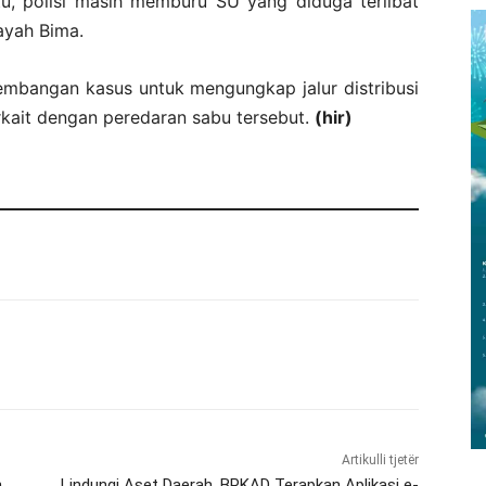
tu, polisi masih memburu SU yang diduga terlibat
ayah Bima.
embangan kasus untuk mengungkap jalur distribusi
rkait dengan peredaran sabu tersebut.
(hir)
Artikulli tjetër
n
Lindungi Aset Daerah, BPKAD Terapkan Aplikasi e-