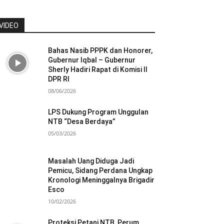
VIDEO
Bahas Nasib PPPK dan Honorer,
Gubernur Iqbal – Gubernur
Sherly Hadiri Rapat di Komisi II
DPR RI
08/06/2026
LPS Dukung Program Unggulan
NTB “Desa Berdaya”
05/03/2026
Masalah Uang Diduga Jadi
Pemicu, Sidang Perdana Ungkap
Kronologi Meninggalnya Brigadir
Esco
10/02/2026
Proteksi Petani NTB, Perum