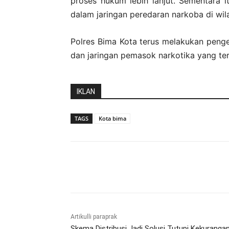
proses hukum lebih lanjut. Sementara i
dalam jaringan peredaran narkoba di wil
Polres Bima Kota terus melakukan peng
dan jaringan pemasok narkotika yang te
IKLAN
TAGS
Kota bima
Bagikan
Artikulli paraprak
Skema Distribusi Jadi Solusi Tutupi Kekuranga