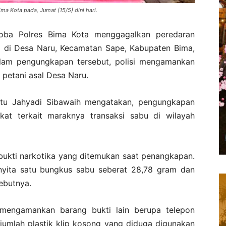
ma Kota pada, Jumat (15/5) dini hari.
oba Polres Bima Kota menggagalkan peredaran
am di Desa Naru, Kecamatan Sape, Kabupaten Bima,
alam pengungkapan tersebut, polisi mengamankan
, petani asal Desa Naru.
ptu Jahyadi Sibawaih mengatakan, pengungkapan
kat terkait maraknya transaksi sabu di wilayah
bukti narkotika yang ditemukan saat penangkapan.
enyita satu bungkus sabu seberat 28,78 gram dan
ebutnya.
a mengamankan barang bukti lain berupa telepon
jumlah plastik klip kosong yang diduga digunakan