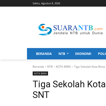
Sabtu, Agustus 8, 2026
BERANDA
NTB
EKONOMI
POL
Beranda
NTB
KOTA BIMA
Tiga Sekolah Kota Bima 
KOTA BIMA
Tiga Sekolah Kota
SNT