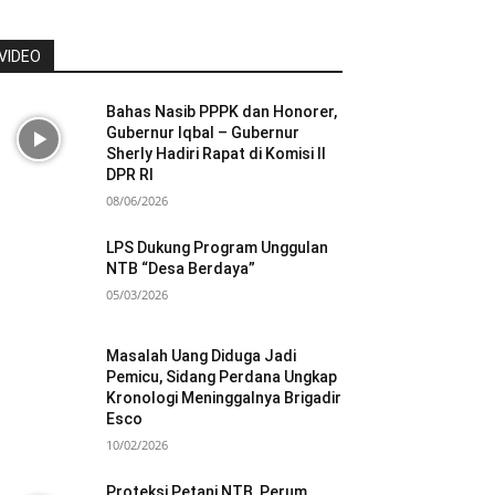
VIDEO
Bahas Nasib PPPK dan Honorer,
Gubernur Iqbal – Gubernur
Sherly Hadiri Rapat di Komisi II
DPR RI
08/06/2026
LPS Dukung Program Unggulan
NTB “Desa Berdaya”
05/03/2026
Masalah Uang Diduga Jadi
Pemicu, Sidang Perdana Ungkap
Kronologi Meninggalnya Brigadir
Esco
10/02/2026
Proteksi Petani NTB, Perum