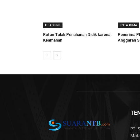
HEADLINE
KOTA BIMA
Rutan Tolak Penahanan Didik karena
Penerima P
Keamanan
Anggaran Si
TE
PT. 
Mata