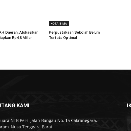
KOTA BIMA
KH Daerah, Alokasikan
Perpustakaan Sekolah Belum
apkan Rp4,8 Miliar
Tertata Optimal
NTANG KAMI
I
Suara NTB Pers, Jalan Bangau No. 15 Cakranegara,
ram, Nusa Tenggara Barat