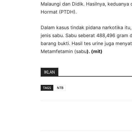
Malaungi dan Didik. Hasilnya, keduanya 
Hormat (PTDH).
Dalam kasus tindak pidana narkotika it
jenis sabu. Sabu seberat 488,496 gram di
barang bukti. Hasil tes urine juga meny
Metamfetamin (sabu
). (mit)
IKLAN
TAGS
NTB
Bagikan