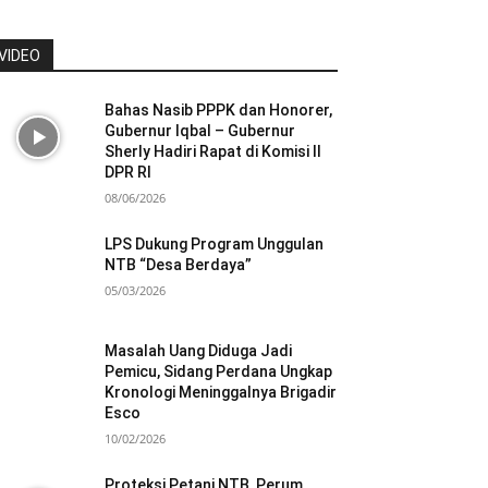
VIDEO
Bahas Nasib PPPK dan Honorer,
Gubernur Iqbal – Gubernur
Sherly Hadiri Rapat di Komisi II
DPR RI
08/06/2026
LPS Dukung Program Unggulan
NTB “Desa Berdaya”
05/03/2026
Masalah Uang Diduga Jadi
Pemicu, Sidang Perdana Ungkap
Kronologi Meninggalnya Brigadir
Esco
10/02/2026
Proteksi Petani NTB, Perum