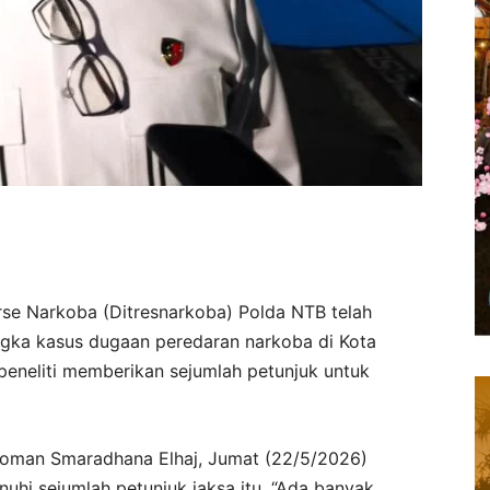
rse Narkoba (Ditresnarkoba) Polda NTB telah
ngka kasus dugaan peredaran narkoba di Kota
peneliti memberikan sejumlah petunjuk untuk
Roman Smaradhana Elhaj, Jumat (22/5/2026)
uhi sejumlah petunjuk jaksa itu. “Ada banyak