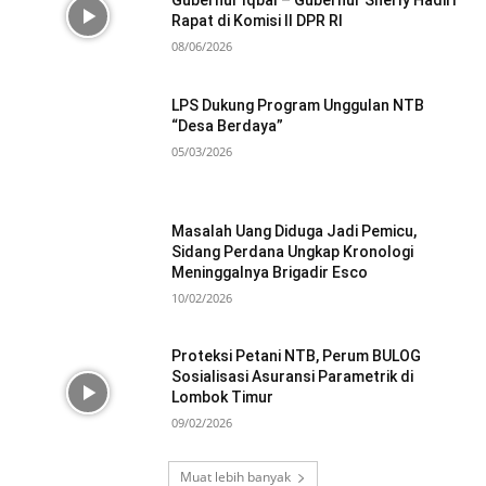
Gubernur Iqbal – Gubernur Sherly Hadiri
Rapat di Komisi II DPR RI
08/06/2026
LPS Dukung Program Unggulan NTB
“Desa Berdaya”
05/03/2026
Masalah Uang Diduga Jadi Pemicu,
Sidang Perdana Ungkap Kronologi
Meninggalnya Brigadir Esco
10/02/2026
Proteksi Petani NTB, Perum BULOG
Sosialisasi Asuransi Parametrik di
Lombok Timur
09/02/2026
Muat lebih banyak