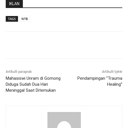
IKLAN
TAGS
NTB
Artikulli paraprak
Artikulli tjetër
Mahasiswi Unram di Gomong
Pendampingan ‘’Trauma
Diduga Sudah Dua Hari
Healing’’
Meninggal Saat Ditemukan