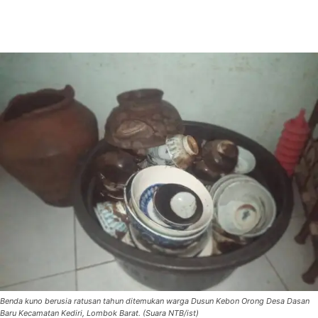
Benda kuno berusia ratusan tahun ditemukan warga Dusun Kebon Orong Desa Dasan
Baru Kecamatan Kediri, Lombok Barat. (Suara NTB/ist)